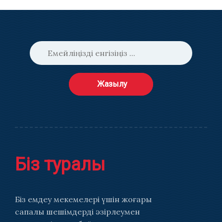
Жазылу
Біз туралы
Біз емдеу мекемелері үшін жоғары
сапалы шешімдерді әзірлеумен