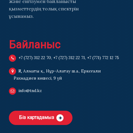
және енгізумен байланысты
қызметтердің толық спектрін
ұсынамыз.
Байланыс
+7 (727) 312 22 70
,
+7 (727) 312 22 71
,
+7 (771) 772 12 75
ҚР, Алматы қ., Нұр-Алатау ш.а., Еркеғали
Рахмадиев көшесі, 9 үй
info@tnd.kz
Біз картадамыз