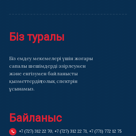
Біз туралы
Біз емдеу мекемелері үшін жоғары
сапалы шешімдерді әзірлеумен
және енгізумен байланысты
қызметтердің толық спектрін
ұсынамыз.
Байланыс
+7 (727) 312 22 70
,
+7 (727) 312 22 71
,
+7 (771) 772 12 75