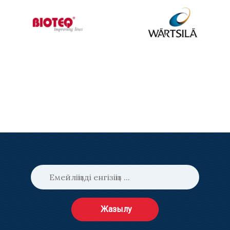
Жазылу