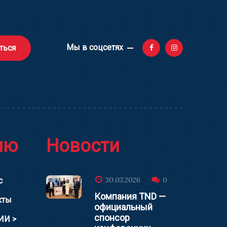
Мы в соцсетях
ться
ню
Новости
30.03.2026
0
с
Компания TND —
кты
официальный
спонсор
ИИ >