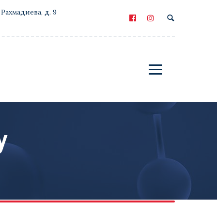
 Рахмадиева, д. 9
y