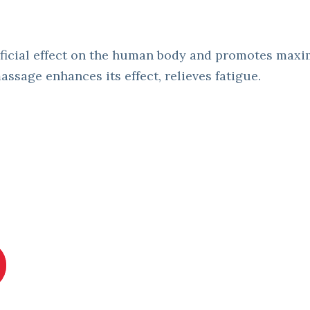
ficial effect on the human body and promotes maxi
assage enhances its effect, relieves fatigue.
+3 (092) 508-38-01