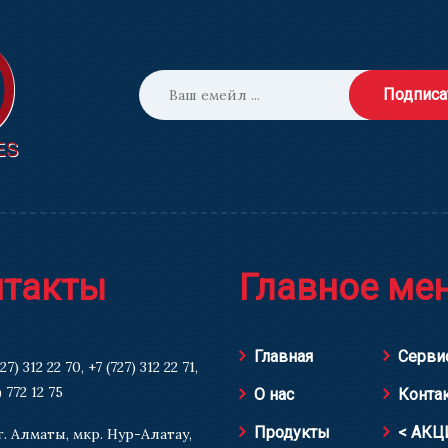
Подписа
нтакты
Главное ме
Главная
Серви
727) 312 22 70
,
+7 (727) 312 22 71
,
) 772 12 75
О нас
Конта
Продукты
< АКЦ
г. Алматы, мкр. Нур-Алатау,