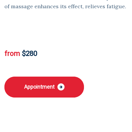
of massage enhances its effect, relieves fatigue.
from
$280
Appointment
+3 (092) 508-38-01