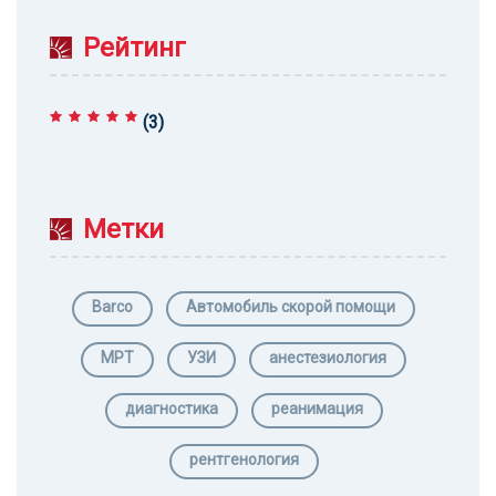
Рейтинг
(3)
Оценка
5
из 5
Метки
Barco
Автомобиль скорой помощи
МРТ
УЗИ
анестезиология
диагностика
реанимация
рентгенология