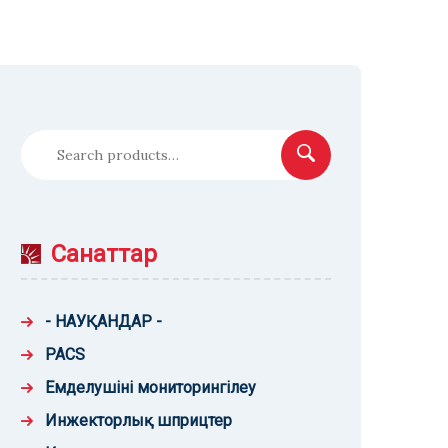
Іздеу
Санаттар
- НАУҚАНДАР -
PACS
Емделушіні мониторингілеу
Инжекторлық шприцтер