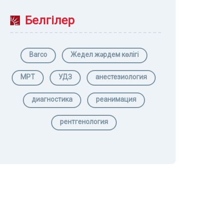
Белгілер
Barco
Жедел жәрдем көлігі
МРТ
УДЗ
анестезиология
диагностика
реанимация
рентгенология