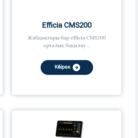
Efficia CMS200
Жабдықтары бар efficia CMS200
орталық бақылау ...
Көбірек