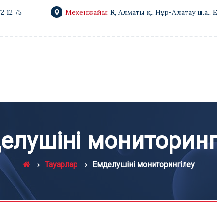
72 12 75
Мекенжайы:
ҚР, Алматы қ., Нұр-Алатау ш.а., 
елушіні мониторинг
Тауарлар
Емделушіні мониторингілеу