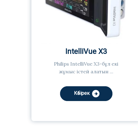
IntelliVue X3
Philips IntelliVue X3-бұл екі
жұмыс істей алатын ...
Көбірек