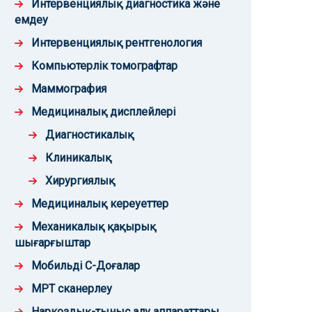
Интервенциялық диагностика және
емдеу
Интервенциялық рентгенология
Компьютерлік томографтар
Маммография
Медициналық дисплейлері
Диагностикалық
Клиникалық
Хирургиялық
Медициналық кереуеттер
Механикалық қақырық
шығарғыштар
Мобильді С-Доғалар
МРТ сканерлеу
Наркоздық-тыныс алу аппараттары