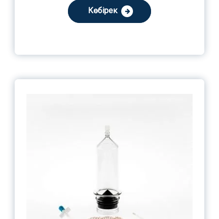
Көбірек