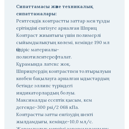
Сипаттамасы және техникалық
сипаттамалары:
Рентгендік контрастты заттар мен тұзды
ерітіндіні енгізуге арналған Шприц
Контраст жиынтығы үшін полимерлі
сыйымдылықтың көлемі, кемінде 190 мл
Өндіріс материалы-
полиэтилентерефталат.
Құрамында латекс жоқ.
Шприцтердің контрастпен толтырылуын
көзбен бақылауға арналған ыдыстардың
бетінде эллипс түріндегі
индикаторлардың болуы.
Максималды есептік қысым, кем
дегенде-300 psi/2 068 кПа.
Контрастты затты енгізудің шекті
жылдамдығы, кемінде-10,0 мл/с.
Жарамдылық мерзімі зарарсыздандыру