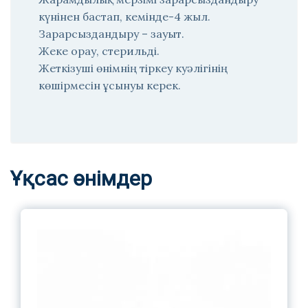
күнінен бастап, кемінде-4 жыл.
Зарарсыздандыру – зауыт.
Жеке орау, стерильді.
Жеткізуші өнімнің тіркеу куәлігінің
көшірмесін ұсынуы керек.
Ұқсас өнімдер