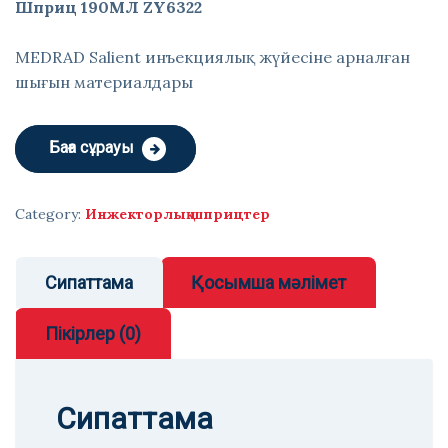
Шприц 190МЛ ZY6322
MEDRAD Salient инъекциялық жүйесіне арналған
шығын материалдары
Баға сұрауы
Category:
Инжекторлық шприцтер
Сипаттама
Қосымша мәлімет
Пікірлер (0)
Сипаттама