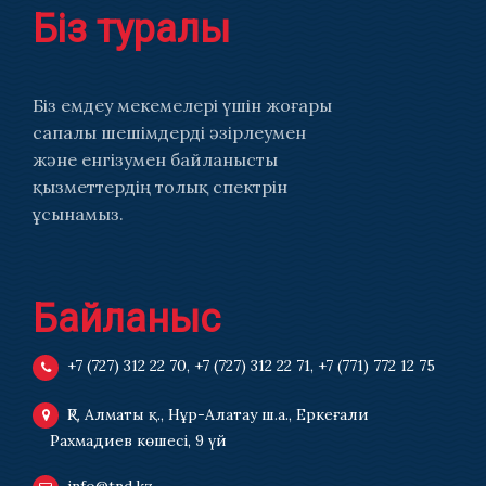
Біз туралы
Біз емдеу мекемелері үшін жоғары
сапалы шешімдерді әзірлеумен
және енгізумен байланысты
қызметтердің толық спектрін
ұсынамыз.
Байланыс
+7 (727) 312 22 70
,
+7 (727) 312 22 71
,
+7 (771) 772 12 75
ҚР, Алматы қ., Нұр-Алатау ш.а., Еркеғали
Рахмадиев көшесі, 9 үй