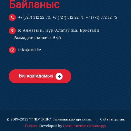
Байланыс
+7 (727) 312 22 70
,
+7 (727) 312 22 71
,
+7 (771) 772 12 75
ҚР, Алматы қ., Нұр-Алатау ш.а., Еркеғали
Рахмадиев көшесі, 9 үй
info@tnd.kz
Біз картадамыз
© 2019-2025 "TND" ЖШС. Барлық құқықтар қорғалған. | Сайтты құрған:
ITPoint
. Developed by
Denis Kuzmin
(WhatsApp)