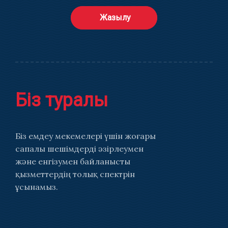
Жазылу
Біз туралы
Біз емдеу мекемелері үшін жоғары
сапалы шешімдерді әзірлеумен
және енгізумен байланысты
қызметтердің толық спектрін
ұсынамыз.