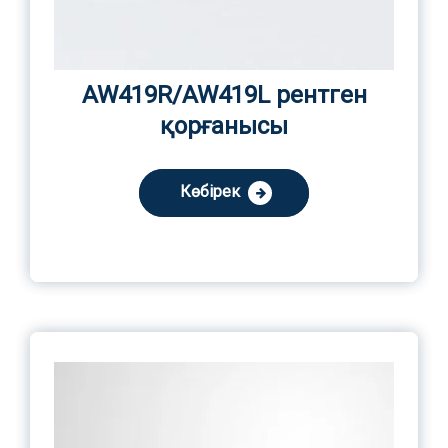
AW419R/AW419L рентген
қорғанысы
Көбірек