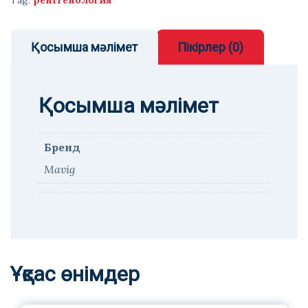
Tag:
рентгенология
Қосымша мәлімет
Пікірлер (0)
Қосымша мәлімет
Бренд
Mavig
Ұқсас өнімдер