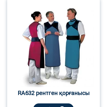
RA632 рентген қорғанысы