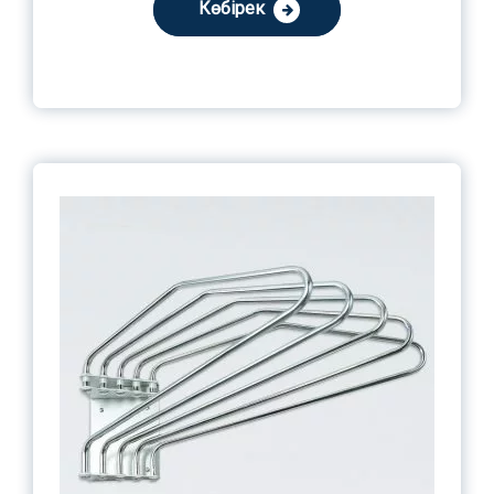
Көбірек