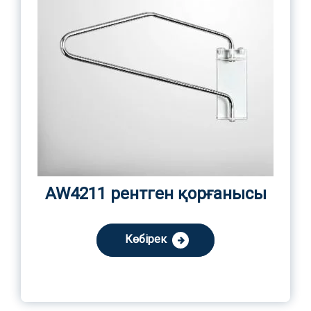
AW4211 рентген қорғанысы
Көбірек