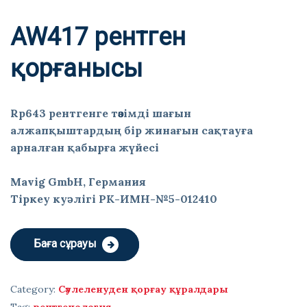
AW417 рентген
қорғанысы
Rp643 рентгенге төзімді шағын
алжапқыштардың бір жинағын сақтауға
арналған қабырға жүйесі
Mavig GmbH, Германия
Тіркеу куәлігі РК-ИМН-№5-012410
Баға сұрауы
Category:
Сәулеленуден қорғау құралдары