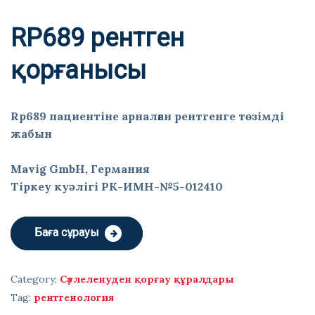
RP689 рентген
қорғанысы
Rp689 пациентіне арналған рентгенге төзімді
жабын
Mavig GmbH, Германия
Тіркеу куәлігі РК-ИМН-№5-012410
Баға сұрауы
Category:
Сәулеленуден қорғау құралдары
Tag:
рентгенология