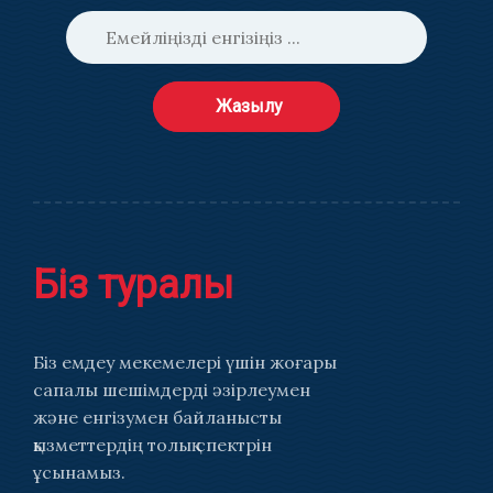
Жазылу
Біз туралы
Біз емдеу мекемелері үшін жоғары
сапалы шешімдерді әзірлеумен
және енгізумен байланысты
қызметтердің толық спектрін
ұсынамыз.