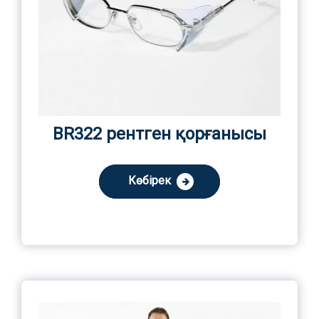
BR322 рентген қорғанысы
Көбірек