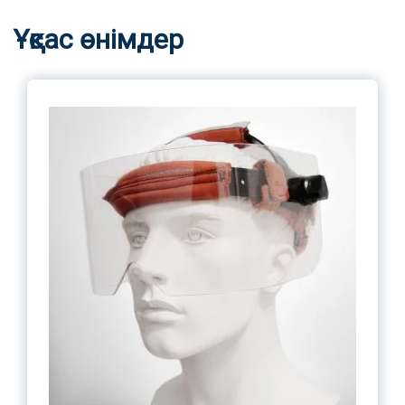
Ұқсас өнімдер