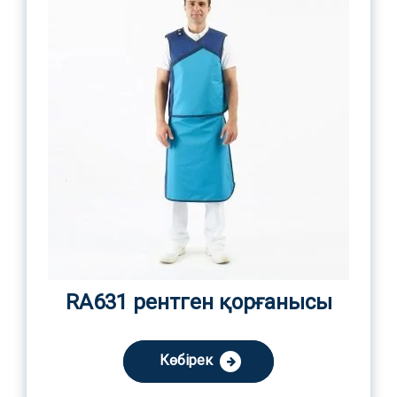
RA631 рентген қорғанысы
Көбірек