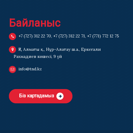
Байланыс
+7 (727) 312 22 70
,
+7 (727) 312 22 71
,
+7 (771) 772 12 75
ҚР, Алматы қ., Нұр-Алатау ш.а., Еркеғали
Рахмадиев көшесі, 9 үй
info@tnd.kz
Біз картадамыз