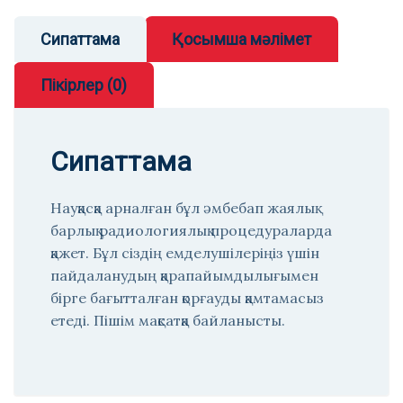
Сипаттама
Қосымша мәлімет
Пікірлер (0)
Сипаттама
Науқасқа арналған бұл әмбебап жаялық
барлық радиологиялық процедураларда
қажет. Бұл сіздің емделушілеріңіз үшін
пайдаланудың қарапайымдылығымен
бірге бағытталған қорғауды қамтамасыз
етеді. Пішім мақсатқа байланысты.