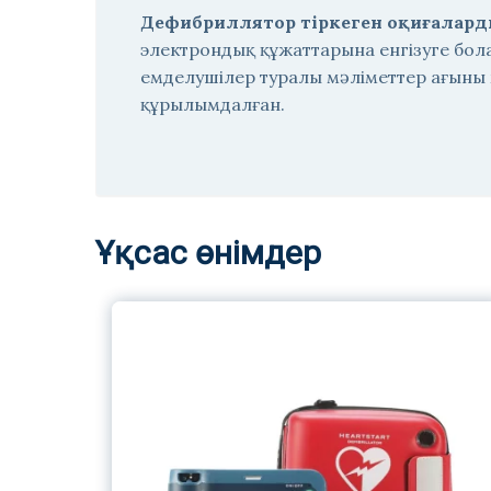
Дефибриллятор тіркеген оқиғаларды 
электрондық құжаттарына енгізуге бол
емделушілер туралы мәліметтер ағыны
құрылымдалған.
Ұқсас өнімдер