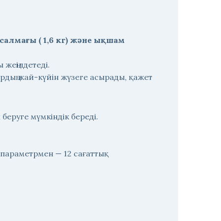
 салмағы ( 1,6 кг) және ықшам
жеңілдетеді.
тардың жай-күйін жүзеге асырады, қажет
беруге мүмкіндік береді.
 параметрмен — 12 сағаттық