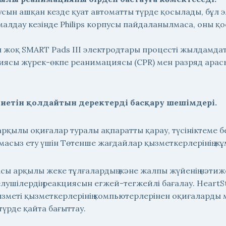
пусын ашқан кезде қуат автоматты түрде қосылады, бұл 
малдау кезінде Philips корпусы пайдаланылмаса, оны қ
 жоқ SMART Pads III электродтары процесті жылдамда
ясы жүрек-өкпе реанимациясы (CPR) мен разряд арасы
ниетін қолдайтын деректерді басқару шешімдері.
арқылы оқиғалар туралы ақпаратты қарау, түсініктеме б
асыз ету үшін Төтенше жағдайлар қызметкерлерінің жұм
асы арқылы жеке тұлғалардың және жалпы жүйенің нәтиж
елушілердің реакциясын егжей-тегжейлі бағалау. Heart
ызметі қызметкерлерінің компьютерлерінен оқиғалард
түрде қайта бағыттау.