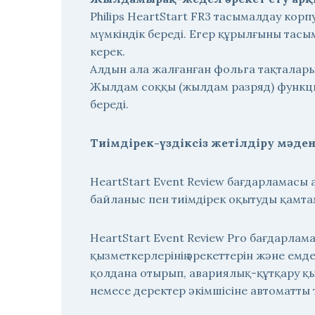
Philips HeartStart FR3 тасымалдау кор
мүмкіндік береді. Егер құрылғыны тасы
керек.
Алдын ала жалғанған фольга тақталары
Жылдам соққы (жылдам разряд) функци
береді.
Тиімдірек-үздіксіз жетілдіру мәде
HeartStart Event Review бағдарламасы 
байланыс пен тиімдірек оқытуды қамтам
HeartStart Event Review Pro бағдарлам
қызметкерлерінің әрекеттерін және емд
қолдана отырып, авариялық-құтқару қ
немесе деректер әкімшісіне автоматты 