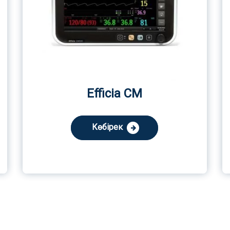
Efficia CM
Көбірек