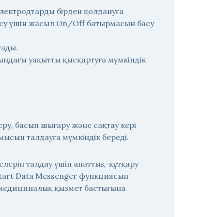
электродтарды бірден қолдануға
осу үшін жасыл On/Off батырмасын басу
тады.
ндағы уақытты қысқартуға мүмкіндік
еру, басып шығару және сақтау кері
ысын талдауға мүмкіндік береді.
елерін талдау үшін апаттық-құтқару
Start Data Messenger функциясын
ы медициналық қызмет бастығына