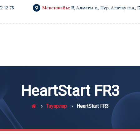
72 12 75
Мекенжайы:
ҚР, Алматы қ., Нұр-Алатау ш.а., 
HeartStart FR3
Тауарлар
HeartStart FR3