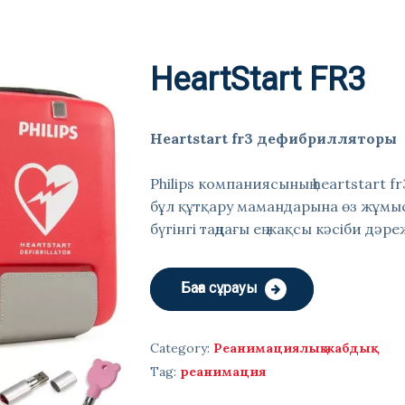
HeartStart FR3
Heartstart fr3 дефибрилляторы
Philips компаниясының heartstart 
бұл құтқару мамандарына өз жұмыс
бүгінгі таңдағы ең жақсы кәсіби дәре
Баға сұрауы
Category:
Реанимациялық жабдық
Tag:
реанимация