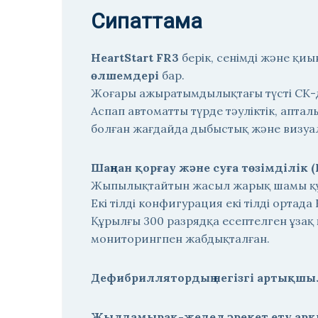
Сипаттама
HeartStart FR3
берік, сенімді және қи
өлшемдері
бар.
Жоғары ажыратымдылықтағы түсті СК-ди
Аспап автоматты түрде тәуліктік, аптал
болған жағдайда дыбыстық және визуа
Шаңнан қорғау және суға төзімділік (
Жыпылықтайтын жасыл жарық шамы құры
Екі тілді конфигурация екі тілді ортада
Құрылғы 300 разрядқа есептелген ұзақ 
мониторингпен жабдықталған.
Дефибриллятордың негізгі артықш
Жылдамырақ-жедел әрекет ету арқы