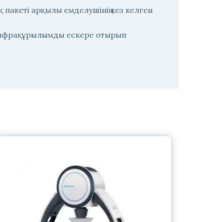
 пакеті арқылы емделушінің кез келген
 инфрақұрылымды ескере отырып