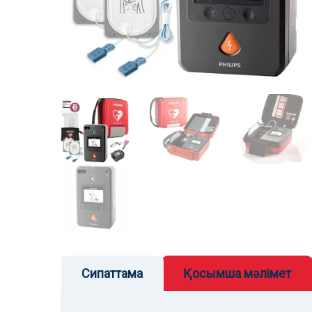
Сипаттама
Қосымша мәлімет