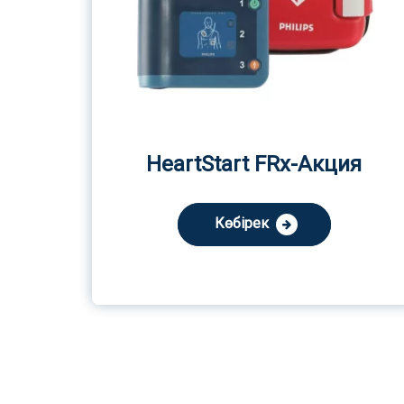
HeartStart FRx-Акция
Көбірек