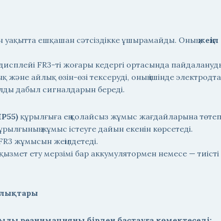
ын уақытта ешқашан сәтсіздікке ұшырамайды. Оның
жеңіл
сплейі FR3-ті жоғары кедергі ортасында пайдалануды 
ық және айлық өзін-өзі тексеруді, оның ішінде электрод
лды дабыл сигналдарын береді.
IP55)
құрылғыға ең қолайсыз жұмыс жағдайларына төтеп 
лғының жұмыс істеуге дайын екенін көрсетеді.
 FR3 жұмысын жеңілдетеді.
қызмет ету мерзімі бар аккумулятормен немесе — тиісті
ылықтары
лы реанимацияны бірден бастауға көмектеседі: