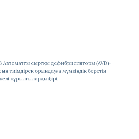
fr3 Автоматты сыртқы дефибрилляторы (AVD)-
ын тиімдірек орындауға мүмкіндік беретін
желі құрылғылардың бірі.