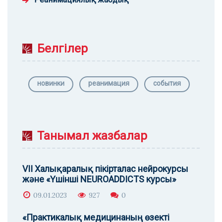
Белгілер
новинки
реанимация
события
Танымал жазбалар
VII Халықаралық пікірталас нейрокурсы
және «Үшінші NEUROADDICTS курсы»
09.01.2023
927
0
«Практикалық медицинаның өзекті