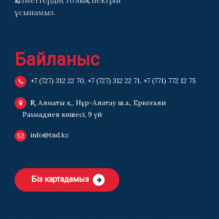
қызметтердің толық спектрін
ұсынамыз.
Байланыс
+7 (727) 312 22 70
,
+7 (727) 312 22 71
,
+7 (771) 772 12 75
ҚР, Алматы қ., Нұр-Алатау ш.а., Еркеғали
Рахмадиев көшесі, 9 үй
info@tnd.kz
Біз картадамыз