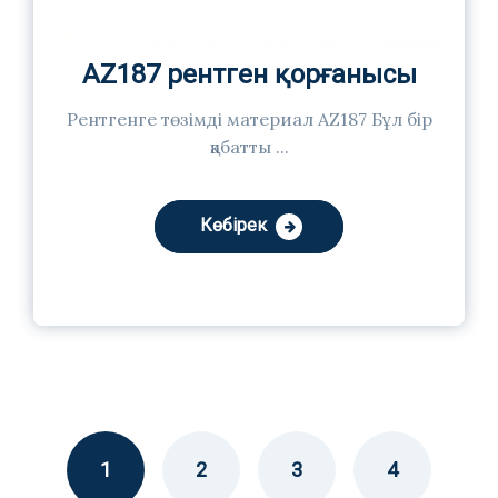
AZ187 рентген қорғанысы
Рентгенге төзімді материал AZ187 Бұл бір
қабатты ...
Көбірек
1
2
3
4