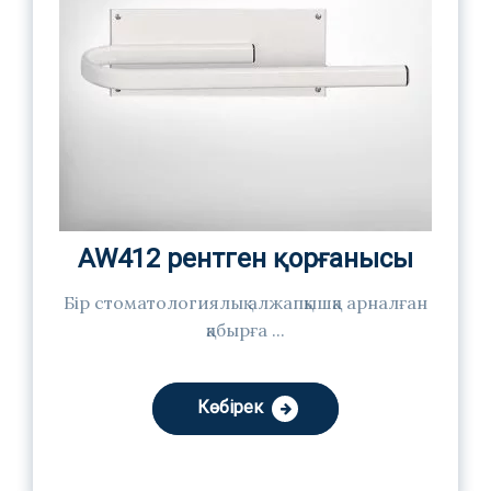
AW412 рентген қорғанысы
Бір стоматологиялық алжапқышқа арналған
қабырға ...
Көбірек