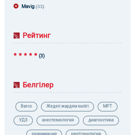
(33)
Mavig
Рейтинг
(3)
Rated
5
out of 5
Белгілер
Barco
Жедел жәрдем көлігі
МРТ
УДЗ
анестезиология
диагностика
реанимация
рентгенология