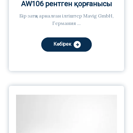
AW106 рентген қорғанысы
Бір затқа арналған ілгіштер Mavig GmbH,
Германия ...
Көбірек