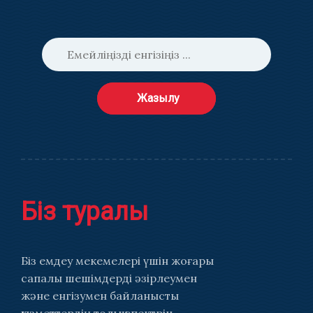
Жазылу
Біз туралы
Біз емдеу мекемелері үшін жоғары
сапалы шешімдерді әзірлеумен
және енгізумен байланысты