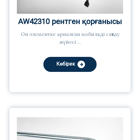
AW42310 рентген қорғанысы
Он элементке арналған мобильді сақтау
жүйесі ...
Көбірек