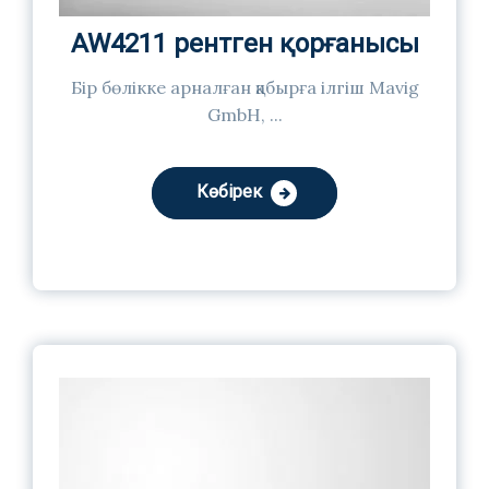
AW4211 рентген қорғанысы
Бір бөлікке арналған қабырға ілгіш Mavig
GmbH, ...
Көбірек