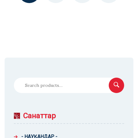
Іздеу
Санаттар
- НАУҚАНДАР -