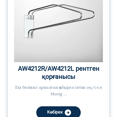
AW4212R/AW4212L рентген
қорғанысы
Екі бөлікке арналған қабырға ілгіш оң/сол
Mavig ...
Көбірек