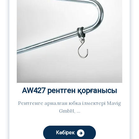
AW427 рентген қорғанысы
Рентгенге арналған юбка ілмектері Mavig
GmbH, ...
Көбірек