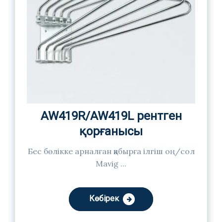
AW419R/AW419L рентген
қорғанысы
Бес бөлікке арналған қабырға ілгіш оң/сол
Mavig ...
Көбірек