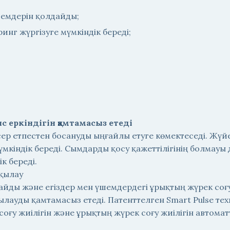
емдерін қолдайды;
инг жүргізуге мүмкіндік береді;
 еркіндігін қамтамасыз етеді
ер етпестен босануды ыңғайлы етуге көмектеседі. Жүй
мүмкіндік береді. Сымдарды қосу қажеттілігінің болмау
к береді.
ақылау
йды және егіздер мен үшемдердегі ұрықтың жүрек соғу 
ылауды қамтамасыз етеді. Патенттелген Smart Pulse т
оғу жиілігін және ұрықтың жүрек соғу жиілігін автома