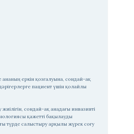
е ананың еркін қозғалуына, сондай-ақ
ы дәрігерлерге пациент үшін қолайлы
жиілігін, сондай-ақ анадағы инвазивті
ехнологиясы қажетті бақылауды
тты түрде салыстыру арқылы жүрек соғу