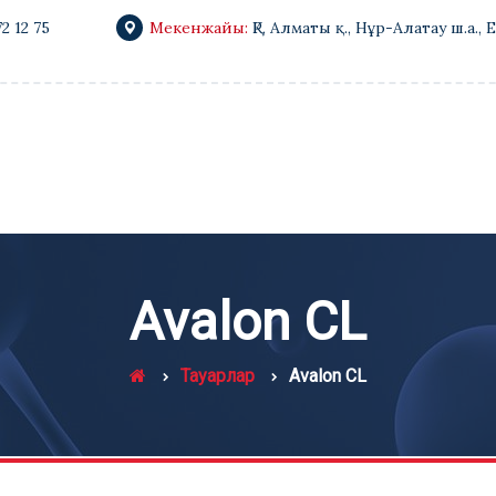
72 12 75
Мекенжайы:
ҚР, Алматы қ., Нұр-Алатау ш.а., 
Avalon CL
Тауарлар
Avalon CL