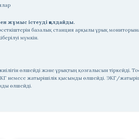
ялар
ен жұмыс істеуді қолдайды.
еткіштерін базалық станция арқылы ұрық мониторына ж
іберілуі мүмкін.
иілігін өлшейді және ұрықтың қозғалысын тіркейді. To
ЭКГ немесе жатырішілік қысымды өлшейді. ЭКГ/жатыріш
мды өлшейді.