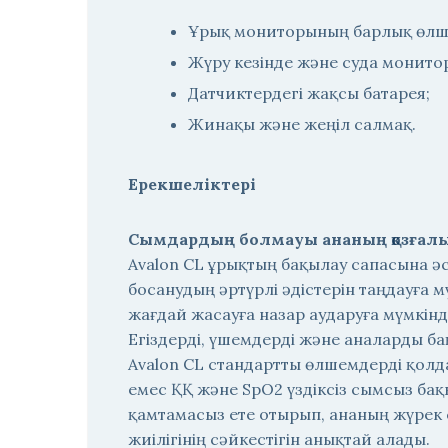
Ұрық мониторының барлық өлш
Жүру кезінде және суда монитор
Датчиктердегі жақсы батарея;
Жинақы және жеңіл салмақ.
Ерекшеліктері
Сымдардың болмауы ананың қозғалыс
Avalon CL ұрықтың бақылау сапасына әс
босанудың әртүрлі әдістерін таңдауға 
жағдай жасауға назар аударуға мүмкінді
Егіздерді, үшемдерді және аналарды б
Avalon CL стандартты өлшемдерді қолда
емес ҚҚ және SpO2 үздіксіз сымсыз бақ
қамтамасыз ете отырып, ананың жүрек с
жиілігінің сәйкестігін анықтай алады.