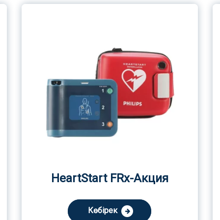
HeartStart FRx-Акция
Көбірек