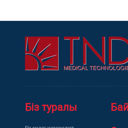
Біз туралы
Ба
Біз емдеу мекемелері