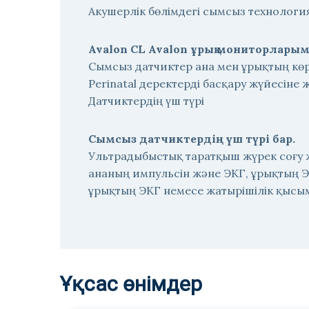
Акушерлік бөлімдегі сымсыз технологи
Avalon CL Avalon ұрық мониторларым
Сымсыз датчиктер ана мен ұрықтың көрс
Perinatal деректерді басқару жүйесіне ж
Датчиктердің үш түрі
Сымсыз датчиктердің үш түрі бар.
Ультрадыбыстық таратқыш жүрек соғу ж
ананың импульсін және ЭКГ, ұрықтың 
ұрықтың ЭКГ немесе жатырішілік қысы
Ұқсас өнімдер