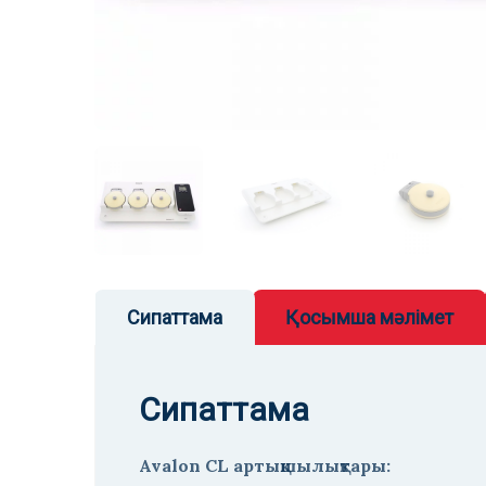
Сипаттама
Қосымша мәлімет
Сипаттама
Avalon CL артықшылықтары: