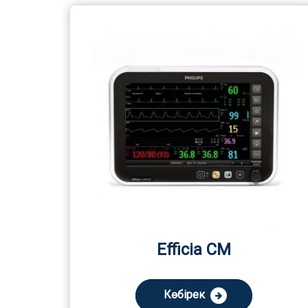
Efficia CM
Көбірек