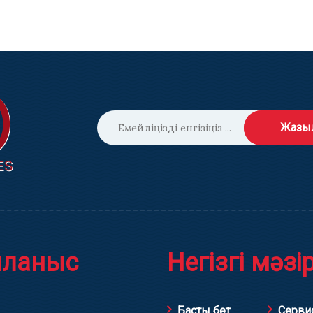
Жазы
йланыс
Негізгі мәзі
Басты бет
Серви