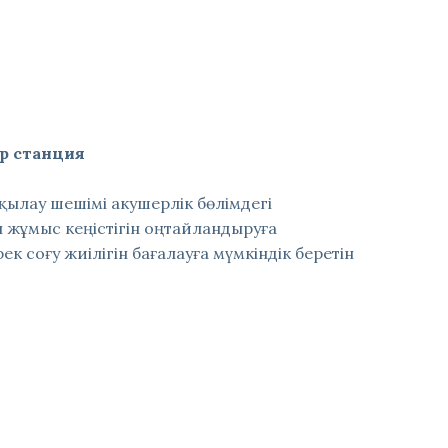
р станция
ақылау шешімі акушерлік бөлімдегі
 жұмыс кеңістігін оңтайландыруға
ек соғу жиілігін бағалауға мүмкіндік беретін