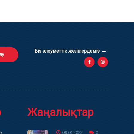
Біз әлеуметтік желілердеміз
лу
р
Жаңалықтар
09.01.2023
0
с