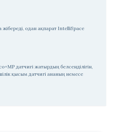
ібереді, одан ақпарат IntelliSpace
co+MP датчигі жатырдың белсенділігін,
ілік қысым датчигі ананың немесе