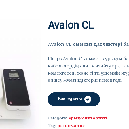
Avalon CL
Avalon CL сымсыз датчиктері ба
Philips Avalon CL сымсыз ұрықты б
кабельдердің санын азайту арқылы
көмектеседі және тіпті үшемнің жүр
өлшеу мүмкіндіктерін кеңейтеді.
Баға сұрауы
Category:
Ұрық мониторингі
Tag:
реанимация