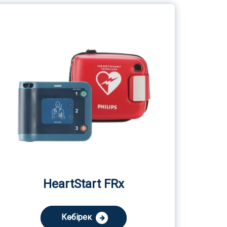
HeartStart FRx
Көбірек