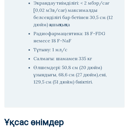
Экрандау тиімділігі: < 2 мбэр/сағ
[0,02 мЗв/сағ) максималды
белсенділігі бар бетінен 30,5 см (12
дюйм) қашықтықта
Радиофармацевтика: 18 F-FDG
немесе 18 F-NaF
Тұтыну: 1 мл/с
Салмағы: шамамен 335 кг
Өлшемдері: 50,8 см (20 дюйм)
ұзындығы, 68,6 см (27 дюйм),ені,
129,5 см (51 дюйм) биіктігі.
Ұқсас өнімдер