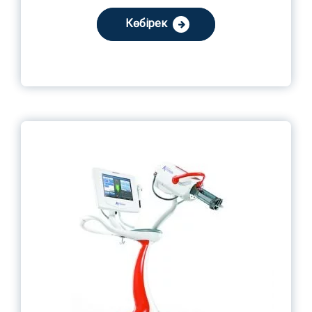
Көбірек