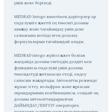
үшін жеке беріледі.
MEDRAD Intego көмегімен дәрігерлер әр
емделушіге қажетті ең төменгі дозаны
анықтау және тағайындау үшін дене
салмағына негізделген дозалау
формулаларын тағайындай алады.
MEDRAD intego жүйесі қажет болған
жағдайда дозаны енгізудің дәлдігі мен
функциясы емделуші үшін дозаны
төмендетуді қамтамасыз етеді, емдеу
сапасын жақсартады. Автоматты режимде
жұмыс істеу, вольфрам және қорғасын
экрандарының комбинациясы, сондай-ақ
дозаны автоматтандырылған
ДАЙЫНДАУ/ЕНГІЗУ операторға
радиация әсерінің расталған төмендеуіне