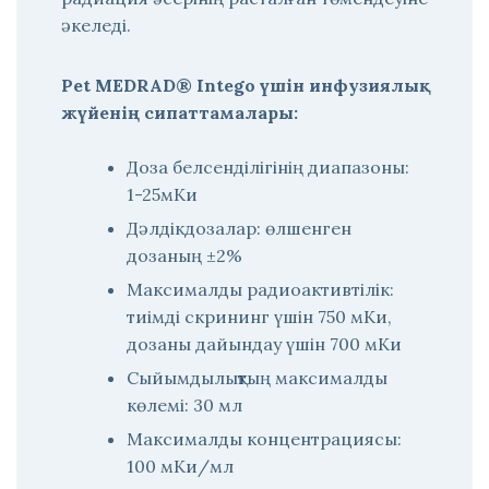
әкеледі.
Pet MEDRAD® Intego үшін инфузиялық
жүйенің сипаттамалары:
Доза белсенділігінің диапазоны:
1-25мКи
Дәлдікдозалар: өлшенген
дозаның ±2%
Максималды радиоактивтілік:
тиімді скрининг үшін 750 мКи,
дозаны дайындау үшін 700 мКи
Сыйымдылықтың максималды
көлемі: 30 мл
Максималды концентрациясы:
100 мКи/мл