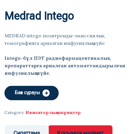
Medrad Intego
MEDRAD intego позитронды-эмиссиялық
томографияға арналған инфузиялық жүйе
Intego-бұл ПЭТ радиофармацевтикалық
препараттарға арналған автоматтандырылған
инфузиялық жүйе.
Баға сұрауы
Category:
Инжекторлық шприцтер
Сипаттама
Қосымша мәлімет