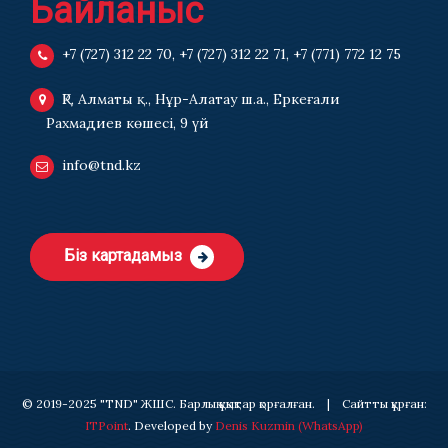
Байланыс
+7 (727) 312 22 70
,
+7 (727) 312 22 71
,
+7 (771) 772 12 75
ҚР, Алматы қ., Нұр-Алатау ш.а., Еркеғали
Рахмадиев көшесі, 9 үй
info@tnd.kz
Біз картадамыз
© 2019-2025 "TND" ЖШС. Барлық құқықтар қорғалған. | Сайтты құрған:
ITPoint
. Developed by
Denis Kuzmin
(WhatsApp)