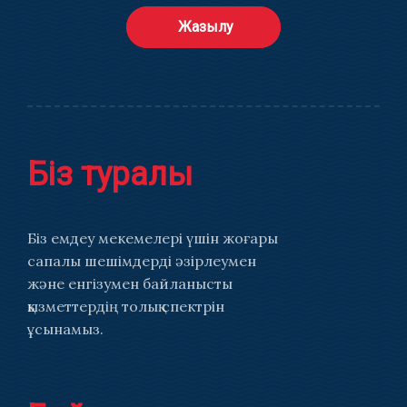
Жазылу
Біз туралы
Біз емдеу мекемелері үшін жоғары
сапалы шешімдерді әзірлеумен
және енгізумен байланысты
қызметтердің толық спектрін
ұсынамыз.