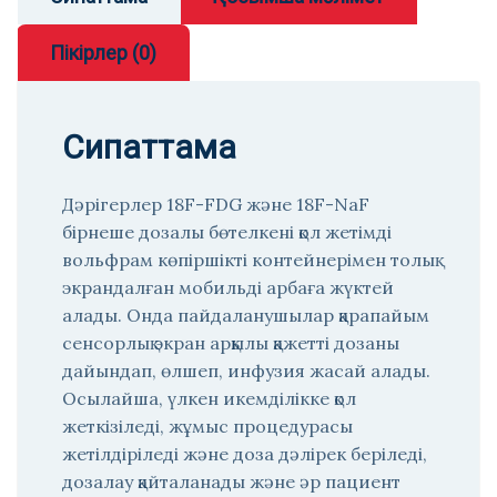
Пікірлер (0)
Сипаттама
Дәрігерлер 18F-FDG және 18F-NaF
бірнеше дозалы бөтелкені қол жетімді
вольфрам көпіршікті контейнерімен толық
экрандалған мобильді арбаға жүктей
алады. Онда пайдаланушылар қарапайым
сенсорлық экран арқылы қажетті дозаны
дайындап, өлшеп, инфузия жасай алады.
Осылайша, үлкен икемділікке қол
жеткізіледі, жұмыс процедурасы
жетілдіріледі және доза дәлірек беріледі,
дозалау қайталанады және әр пациент