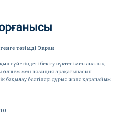
қорғанысы
тгенге төзімді Экран
қын сүйегіндегі бекіту нүктесі мен аналық
ғы өлшем мен позиция арақатынасын
ндік бақылау белгілері дұрыс және қарапайым
410