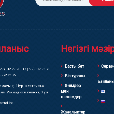
йланыс
Негізгі мәзі
Басты бет
Серви
727) 312 22 70
,
+7 (727) 312 22 71
,
) 772 12 75
Біз туралы
Байланы
Өнімдер
Алматы қ., Нұр-Алатау ш.а.,
мен
али Рахмадиев көшесі, 9 үй
шешімдер
@tnd.kz
Жаңалықтар