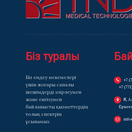
Біз туралы
Ба
Біз емдеу мекемелері
+7 (
үшін жоғары сапалы
+7 (771
шешімдерді әзірлеумен
және енгізумен
ҚР, 
байланысты қызметтердің
Еркеғ
толық спектрін
info
ұсынамыз.