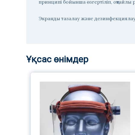
принципі бойынша өзгертіліп, оңтайлы р
Экранды тазалау және дезинфекциялау
Ұқсас өнімдер