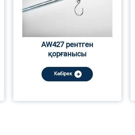
AW427 рентген
қорғанысы
Көбірек