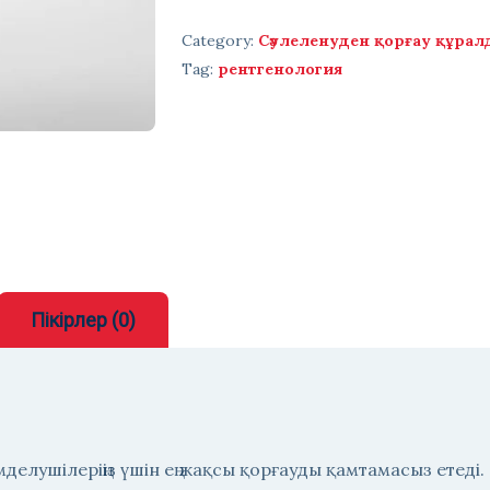
Category:
Сәулеленуден қорғау құра
Tag:
рентгенология
Пікірлер (0)
мделушілеріңіз үшін ең жақсы қорғауды қамтамасыз етед