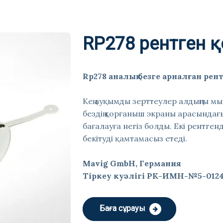
RP278 рентген 
Rp278 аналық безге арналған рен
Кең ауқымды зерттеулер алдыңғы мы
бездің қорғаныш экраны арасында
бағалауға негіз болды. Екі рентге
бекітуді қамтамасыз етеді.
Mavig GmbH, Германия
Тіркеу куәлігі РК-ИМН-№5-012
Баға сұрауы