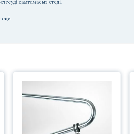
еттеуді қамтамасыз етеді.
 оңай