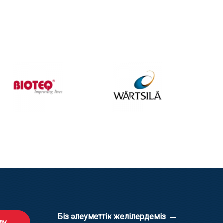
Біз әлеуметтік желілердеміз
лу