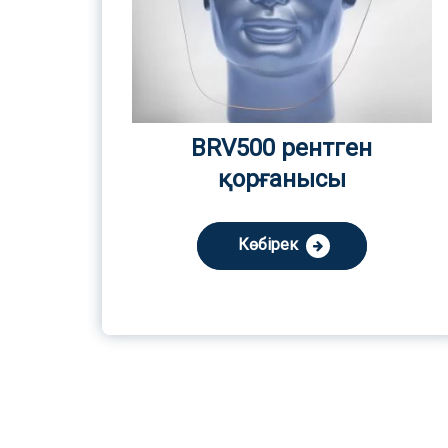
BRV500 рентген
қорғанысы
Көбірек