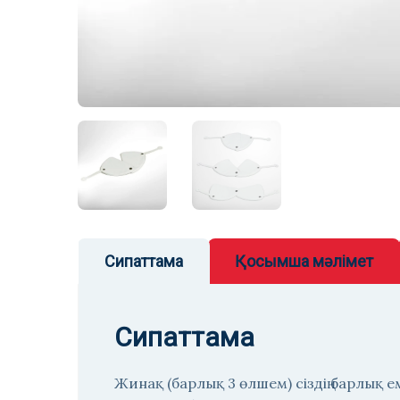
Сипаттама
Қосымша мәлімет
Сипаттама
Жинақ (барлық 3 өлшем) сіздің барлық е