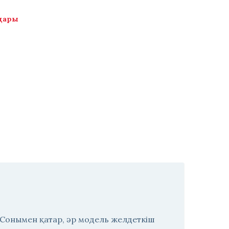
лдары
і. Сонымен қатар, әр модель желдеткіш