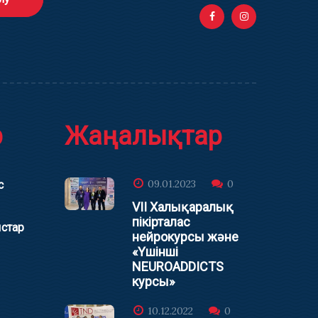
р
Жаңалықтар
09.01.2023
0
с
VII Халықаралық
пікірталас
стар
нейрокурсы және
«Үшінші
NEUROADDICTS
курсы»
10.12.2022
0