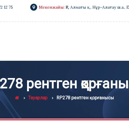
72 12 75
Мекенжайы:
ҚР, Алматы қ., Нұр-Алатау ш.а., 
278 рентген қорған
Тауарлар
RP278 рентген қорғанысы