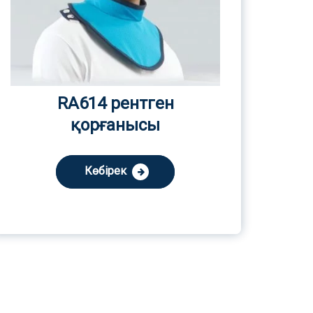
RA614 рентген
қорғанысы
Көбірек