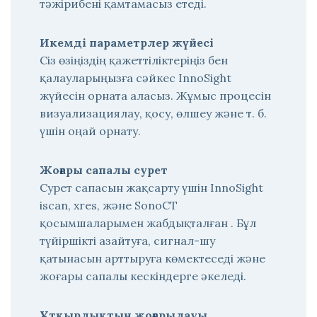
тәжірибені қамтамасыз етеді.
Икемді параметрлер жүйесі
Сіз өзіңіздің қажеттіліктеріңіз бен
қалауларыңызға сәйкес InnoSight
жүйесін орната аласыз. Жұмыс процесін
визуализациялау, қосу, өлшеу және т. б.
үшін оңай орнату.
Жоғары сапалы сурет
Сурет сапасын жақсарту үшін InnoSight
iscan, xres, және SonoCT
қосымшаларымен жабдықталған . Бұл
түйіршікті азайтуға, сигнал-шу
қатынасын арттыруға көмектеседі және
жоғары сапалы кескіндерге әкеледі.
Ұтқырлықтың жоғарылауы