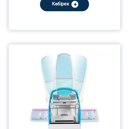
Көбірек