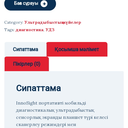
Баға сұрауы
Category:
Ультрадыбыстық жүйелер
Tags:
диагностика
,
УДЗ
Сипаттама
Қосымша мәлімет
Пікірлер (0)
Сипаттама
InnoSight портативті мобильді
диагностикалық ультрадыбыстық
сенсорлық экранды планшет түрі келесі
сканерлеу режимдері мен