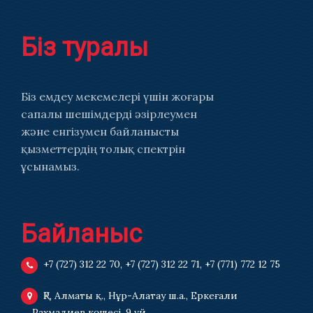
Біз туралы
Біз емдеу мекемелері үшін жоғары
сапалы шешімдерді әзірлеумен
және енгізумен байланысты
қызметтердің толық спектрін
ұсынамыз.
Байланыс
+7 (727) 312 22 70
,
+7 (727) 312 22 71
,
+7 (771) 772 12 75
ҚР, Алматы қ., Нұр-Алатау ш.а., Еркеғали
Рахмадиев көшесі, 9 үй