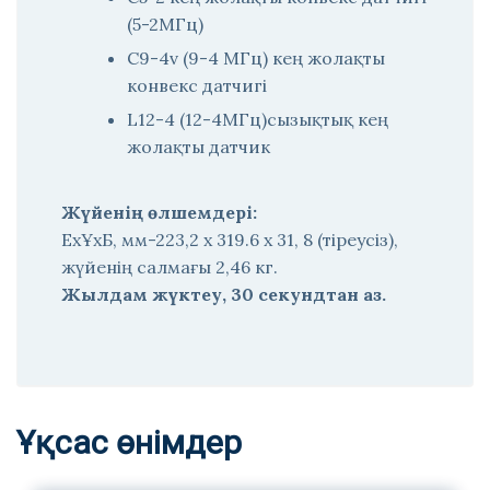
(5-2МГц)
С9-4v (9-4 МГц) кең жолақты
конвекс датчигі
L12-4 (12-4МГц)сызықтық кең
жолақты датчик
Жүйенің өлшемдері:
ЕхҰхБ, мм-223,2 х 319.6 х 31, 8 (тіреусіз),
жүйенің салмағы 2,46 кг.
Жылдам жүктеу, 30 секундтан аз.
Ұқсас өнімдер