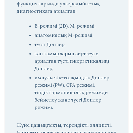
функцияларында ультрадыбыстық
диагностикаға арналған:
B-режимі (2D), M-режимі,
анатомиялық М-режимі,
түсті Доплер,
қан тамырларын зерттеуге
арналған түсті (энергетикалық)
Доплер,
импульстік-толқындық Доплер
режимі (PW), CPA режимі,
тіндік гармоникалық режимде
бейнелеу және түсті Доплер
режимі.
Жүйе қашықтықты, тереңдікті, эллипсті,
бұрышты өлшеуге арналған құралдар мен