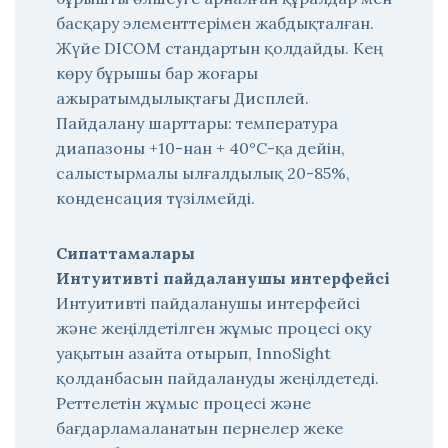
басқару элементтерімен жабдықталған.
Жүйе DICOM стандартын қолдайды. Кең
көру бұрышы бар жоғары
ажыратымдылықтағы Дисплей.
Пайдалану шарттары: температура
диапазоны +10-нан + 40°С-қа дейін,
салыстырмалы ылғалдылық 20-85%,
конденсация түзілмейді.
Сипаттамалары
Интуитивті пайдаланушы интерфейсі
Интуитивті пайдаланушы интерфейсі
және жеңілдетілген жұмыс процесі оқу
уақытын азайта отырып, InnoSight
қолданбасын пайдалануды жеңілдетеді.
Реттелетін жұмыс процесі және
бағдарламаланатын пернелер жеке