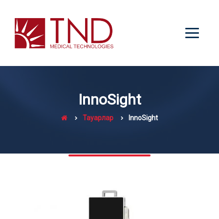
InnoSight
Тауарлар
InnoSight