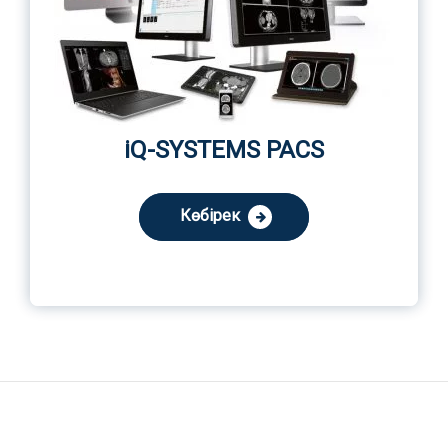
iQ-SYSTEMS PACS
Көбірек