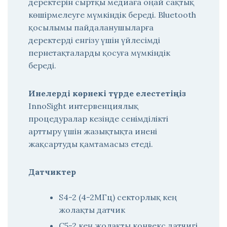
деректерін сыртқы медиаға оңай сақтық
көшірмелеуге мүмкіндік береді. Bluetooth
қосылымы пайдаланушыларға
деректерді енгізу үшін үйлесімді
пернетақталарды қосуға мүмкіндік
береді.
Инелерді көрнекі түрде елестетіңіз
InnoSight интервенциялық
процедуралар кезінде сенімділікті
арттыру үшін жазықтықта инені
жақсартуды қамтамасыз етеді.
Датчиктер
S4-2 (4-2МГц) секторлық кең
жолақты датчик
C5-2 кең жолақты конвекс датчигі