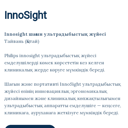
InnoSight
Innosight шағын ультрадыбыстық жүйесі
Тайвань (Қытай)
Philips innosight ультрадыбыстық жүйесі
емделушілерді көмек көрсететін кез келген
клиникалық жерде көруге мүмкіндік береді.
Шағын және портативті InnoSight ультрадыбыстық
жүйесі өзінің инновациялық эргономикалық
дизайнымен және клиникалық көпжақтылығымен
ультрадыбыстық аппаратты емделушіге — кеңсеге,
клиникаға, ауруханаға жеткізуге мүмкіндік береді.