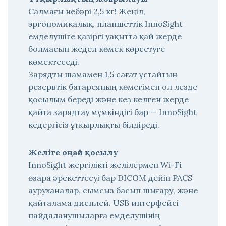
Салмағы небәрі 2,5 кг! Жеңіл,
эргономикалық, планшеттік InnoSight
емделушіге қазіргі уақытта қай жерде
болмасын жедел көмек көрсетуге
көмектеседі.
Зарядты шамамен 1,5 сағат ұстайтын
резервтік батареяның көмегімен ол лезде
қосылым береді және кез келген жерде
қайта зарядтау мүмкіндігі бар — InnoSight
кедергісіз ұтқырлықты білдіреді.
Желіге оңай қосылу
InnoSight жергілікті желілермен Wi-Fi
өзара әрекеттесуі бар DICOM дейін PACS
ауруханалар, сымсыз басып шығару, және
қайталама дисплей. USB интерфейсі
пайдаланушыларға емделушінің