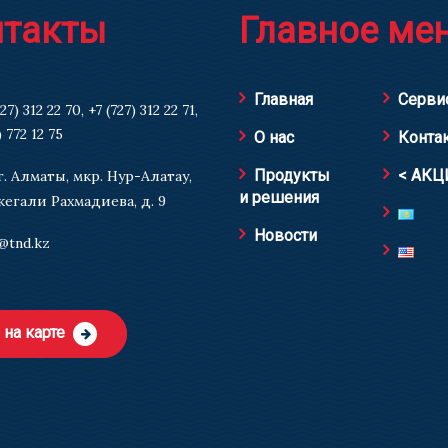
нтакты
Главное ме
Главная
Серви
727) 312 22 70
,
+7 (727) 312 22 71
,
) 772 12 75
О нас
Конта
Продукты
< АКЦ
г. Алматы, мкр. Нур-Алатау,
и решения
кегали Рахмадиева, д. 9
Новости
@tnd.kz
на карте