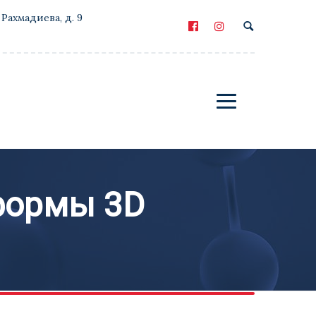
 Рахмадиева, д. 9
формы 3D