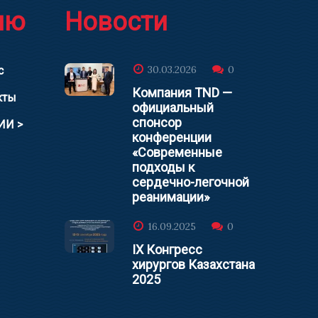
ню
Новости
30.03.2026
0
с
Компания TND —
кты
официальный
спонсор
ИИ >
конференции
«Современные
подходы к
сердечно-легочной
реанимации»
16.09.2025
0
IX Конгресс
хирургов Казахстана
2025